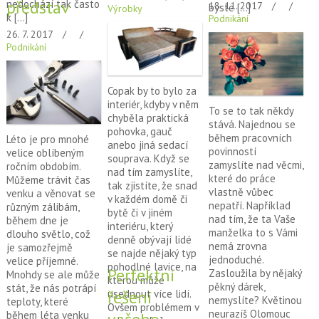
představ
nedochází tak často
18. 11. 2017
byste […]
Výrobky
k […]
Podnikání
26. 7. 2017
Podnikání
Copak by to bylo za
interiér, kdyby v něm
To se to tak někdy
chyběla praktická
stává. Najednou se
pohovka, gauč
během pracovních
Léto je pro mnohé
anebo jiná sedací
povinností
velice oblíbeným
souprava. Když se
zamyslíte nad věcmi,
ročním obdobím.
nad tím zamyslíte,
které do práce
Můžeme trávit čas
tak zjistíte, že snad
vlastně vůbec
venku a věnovat se
v každém domě či
nepatří. Například
různým zálibám,
bytě či v jiném
nad tím, že ta Vaše
během dne je
interiéru, který
manželka to s Vámi
dlouho světlo, což
denně obývají lidé
nemá zrovna
je samozřejmě
se najde nějaký typ
jednoduché.
velice příjemné.
pohodlné lavice, na
Perfektní
Zasloužila by nějaký
Mnohdy se ale může
kterou může
pěkný dárek,
stát, že nás potrápí
řešení
usednout více lidí.
nemyslíte? Květinou
teploty, které
Ovšem problémem v
neurazíš Olomouc
během léta venku