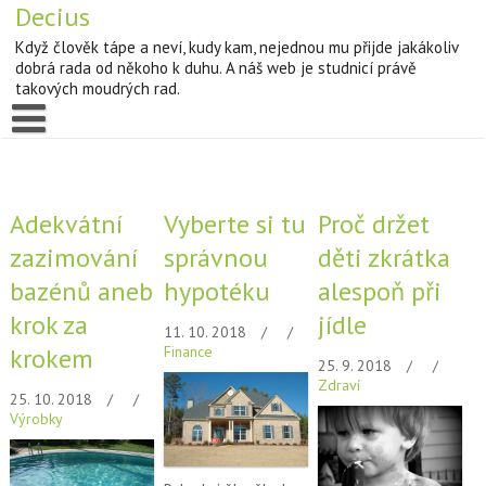
Decius
Když člověk tápe a neví, kudy kam, nejednou mu přijde jakákoliv
dobrá rada od někoho k duhu. A náš web je studnicí právě
takových moudrých rad.
Adekvátní
Vyberte si tu
Proč držet
zazimování
správnou
děti zkrátka
bazénů aneb
hypotéku
alespoň při
krok za
jídle
11. 10. 2018
krokem
Finance
25. 9. 2018
Zdraví
25. 10. 2018
Výrobky