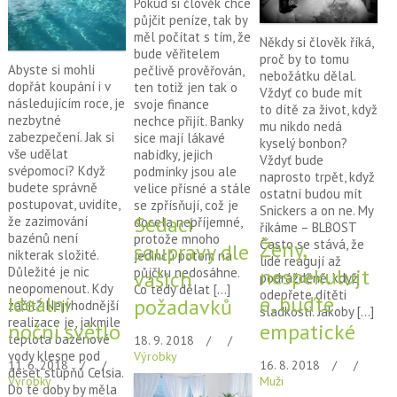
Pokud si člověk chce
půjčit peníze, tak by
měl počítat s tím, že
Někdy si člověk říká,
bude věřitelem
proč by to tomu
Abyste si mohli
pečlivě prověřován,
nebožátku dělal.
dopřát koupání i v
ten totiž jen tak o
Vždyť co bude mít
následujícím roce, je
svoje finance
to dítě za život, když
nezbytné
nechce přijít. Banky
mu nikdo nedá
zabezpečení. Jak si
sice mají lákavé
kyselý bonbon?
vše udělat
nabídky, jejich
Vždyť bude
svépomocí? Když
podmínky jsou ale
naprosto trpět, když
budete správně
velice přísné a stále
ostatní budou mít
postupovat, uvidíte,
se zpřísňují, což je
Snickers a on ne. My
Sedací
že zazimování
docela nepříjemné,
říkáme – BLBOST
bazénů není
protože mnoho
Často se stává, že
Ženy,
soupravy dle
nikterak složité.
jedinců potom na
lidé reagují až
Důležité je nic
nespekulujt
půjčku nedosáhne.
vašich
podrážděně, když
neopomenout. Kdy
Co tedy dělat […]
odepřete dítěti
Ideální
e, buďte
požadavků
začít? Nejvhodnější
sladkosti. Jakoby […]
realizace je, jakmile
noční světlo
empatické
teplota bazénové
18. 9. 2018
vody klesne pod
Výrobky
11. 6. 2018
16. 8. 2018
deset stupňů Celsia.
Výrobky
Muži
Do té doby by měla