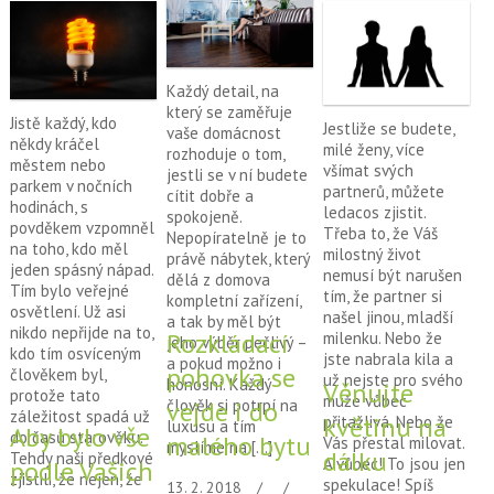
být v provozu i […]
Každý detail, na
který se zaměřuje
Jistě každý, kdo
Jestliže se budete,
vaše domácnost
někdy kráčel
milé ženy, více
rozhoduje o tom,
městem nebo
všímat svých
jestli se v ní budete
parkem v nočních
partnerů, můžete
cítit dobře a
hodinách, s
ledacos zjistit.
spokojeně.
povděkem vzpomněl
Třeba to, že Váš
Nepopíratelně je to
na toho, kdo měl
milostný život
právě nábytek, který
jeden spásný nápad.
nemusí být narušen
dělá z domova
Tím bylo veřejné
tím, že partner si
kompletní zařízení,
osvětlení. Už asi
našel jinou, mladší
a tak by měl být
nikdo nepřijde na to,
Rozkládací
milenku. Nebo že
jeho výběr pečlivý –
kdo tím osvíceným
jste nabrala kila a
a pokud možno i
pohovka se
člověkem byl,
už nejste pro svého
honosní. Každý
Věnujte
protože tato
muže vůbec
vejde i do
člověk si potrpí na
záležitost spadá už
květinu na
přitažlivá. Nebo že
luxusu a tím
Aby bylo vše
do časů starověku.
malého bytu
Vás přestal milovat.
myslíme na […]
dálku
Tehdy naši předkové
A vůbec! To jsou jen
podle Vašich
zjistili, že nejen, že
spekulace! Spíš
13. 2. 2018