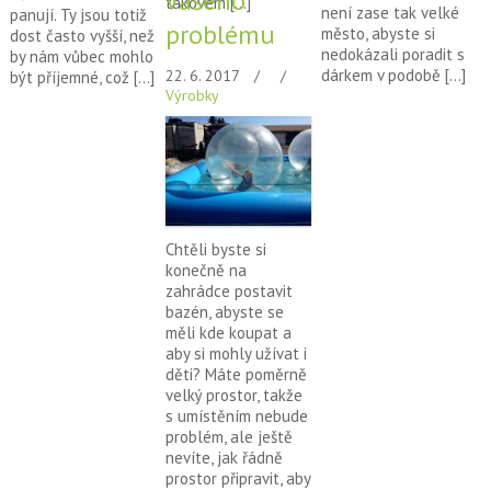
vašeho
takovém […]
není zase tak velké
panují. Ty jsou totiž
problému
město, abyste si
dost často vyšší, než
nedokázali poradit s
by nám vůbec mohlo
dárkem v podobě […]
22. 6. 2017
být příjemné, což […]
Výrobky
Chtěli byste si
konečně na
zahrádce postavit
bazén, abyste se
měli kde koupat a
aby si mohly užívat i
děti? Máte poměrně
velký prostor, takže
s umístěním nebude
problém, ale ještě
nevíte, jak řádně
prostor připravit, aby