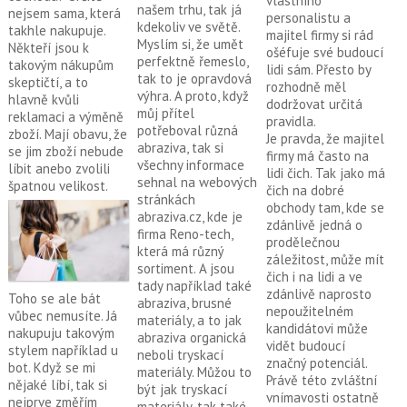
vlastního
našem trhu, tak já
nejsem sama, která
personalistu a
kdekoliv ve světě.
takhle nakupuje.
majitel firmy si rád
Myslím si, že umět
Někteří jsou k
ošéfuje své budoucí
perfektně řemeslo,
takovým nákupům
lidi sám. Přesto by
tak to je opravdová
skeptičtí, a to
rozhodně měl
výhra. A proto, když
hlavně kvůli
dodržovat určitá
můj přítel
reklamaci a výměně
pravidla.
potřeboval různá
zboží. Mají obavu, že
Je pravda, že majitel
abraziva, tak si
se jim zboží nebude
firmy má často na
všechny informace
líbit anebo zvolili
lidi čich. Tak jako má
sehnal na webových
špatnou velikost.
čich na dobré
stránkách
obchody tam, kde se
abraziva.cz, kde je
zdánlivě jedná o
firma Reno-tech,
prodělečnou
která má různý
záležitost, může mít
sortiment. A jsou
čich i na lidi a ve
tady například také
zdánlivě naprosto
Toho se ale bát
abraziva, brusné
nepoužitelném
vůbec nemusíte. Já
materiály, a to jak
kandidátovi může
nakupuju takovým
abraziva organická
vidět budoucí
stylem například u
neboli tryskací
značný potenciál.
bot. Když se mi
materiály. Můžou to
Právě této zvláštní
nějaké líbí, tak si
být jak tryskací
vnímavosti ostatně
nejprve změřím
materiály, tak také