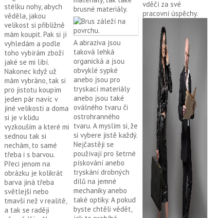
vděčí za své
stélku nohy, abych
brusné materiály.
pracovní úspěchy.
věděla, jakou
velikost si přibližně
mám koupit. Pak si jí
A abraziva jsou
vyhledám a podle
taková lehká
toho vybírám zboží
organická a jsou
jaké se mi líbí.
obvyklé sypké
Nakonec když už
anebo jsou pro
mám vybráno, tak si
tryskací materiály
pro jistotu koupím
anebo jsou také
jeden pár navíc v
oválného tvaru či
jiné velikosti a doma
ostrohranného
si je v klidu
tvaru. A myslím si, že
vyzkouším a které mi
si vybere jistě každý.
sednou tak si
Nejčastěji se
nechám, to samé
používají pro šetrné
třeba i s barvou.
pískování anebo
Přeci jenom na
tryskání drobných
obrázku je kolikrát
dílů na jemné
barva jiná třeba
mechaniky anebo
světlejší nebo
také optiky. A pokud
tmavší než v realitě,
byste chtěli vědět,
a tak se raději