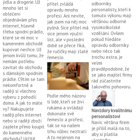
jídla a drogerie. Už
odborníky
přítel zvládá
mnoho let si
personalisty, kteří k
opravdu mnoho
oblečení
tomuto výkonu mají
profesí. Ani nevíte,
objednávám přes
většinou odborné
jak jsem na něj moc
internet, hlavně
vysokoškolské
pyšná. Sice přítel má
třeba spodní prádlo,
vzdělání. Ovšem
sice jenom výuční
které se mi moc v
pokud hledáte
list, ale v poslední
kamenném obchodě
opravdu odborníky
době se přece říká,
kupovat nechce. Už
nebo něco tak
že ručičky mají zlaté
jenom kvůli tomu, že
trochu extra, je
řemeslo.
nemám potřebu
velmi
zavítat do obchodu
pravděpodobné, že
s dámským spodním
se jako majitel firmy
prádle. C9tím se tam
rád zúčastníte
nekomfortně a
takového pohovoru.
raději si všechno
Podle mého názoru
vyberu z pohodlí
ti lidé, kteří se živí
doma. A jak to máte
rukama a ovládají
vy? Nakupujete
Navzdory kvalitnímu
dokonale své
raději přes internet
personalistovi
řemeslo a profesi,
nebo si raději zboží
Navíc většina firem
tak se na našem
zajdete přímo koupit
je příliš malá na to,
trhu vůbec neztratí.
do kamenného
aby si platila
A to nejenom na
obchodu? Určitě