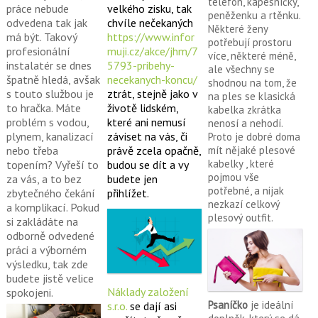
telefon, kapesníčky,
práce nebude
velkého zisku, tak
peněženku a rtěnku.
odvedena tak jak
chvíle nečekaných
Některé ženy
má být. Takový
https://www.infor
potřebují prostoru
profesionální
muji.cz/akce/jhm/7
více, některé méně,
instalatér se dnes
5793-pribehy-
ale všechny se
špatně hledá, avšak
necekanych-koncu/
shodnou na tom, že
s touto službou je
ztrát, stejně jako v
na ples se klasická
to hračka. Máte
životě lidském,
kabelka zkrátka
problém s vodou,
které ani nemusí
nenosí a nehodí.
plynem, kanalizací
záviset na vás, či
Proto je dobré doma
nebo třeba
mít nějaké plesové
právě zcela opačně,
kabelky
, které
topením? Vyřeší to
budou se dít a vy
pojmou vše
za vás, a to bez
budete jen
potřebné, a nijak
zbytečného čekání
přihlížet.
nezkazí celkový
a komplikací. Pokud
plesový outfit.
si zakládáte na
odborně odvedené
práci a výborném
výsledku, tak zde
budete jistě velice
Náklady založení
spokojeni.
Psaníčko
je ideální
s.r.o.
se dají asi