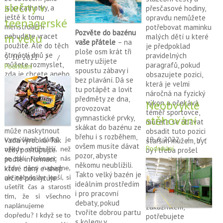
slečny v
jsou kalhotky, a
přesčasové hodiny,
ještě k tomu
opravdu nemůžete
teenagerské
menstruační
potřebovat maminku
Pozvěte do bazénu
m věku
nebudete vracet
malých dětí u které
vaše přátele
– na
použité. Ale do těch
je předpoklad
ploše osm krát tři
čtrnácti dnů se
pravidelných
9. 10. 2022
metry užijete
můžete rozmyslet,
paragrafů, pokud
Podnikání
spoustu zábavy i
zda je chcete anebo
obsazujete pozici,
bez plavání. Dá se
ne. Lehce je potom
která je velmi
tu potápět a lovit
vrátíte. Další je
náročná na fyzický
předměty ze dna,
reklamace, ze
Neobvyklé
výkon a očekává
provozovat
zákona to jsou dva
téměř sportovce,
gymnastické prvky,
stěhování
roky na zboží, kde se
můžete se obávat
skákat do bazénu ze
může naskytnout
obsadit tuto pozici
břehu i s rozběhem,
19. 6. 2022
vada výrobku. Tak
starším mužem, byť
Vymýšlení dárků je
ovšem musíte dávat
Podnikání
vždy postupujte
by i třeba prošel
někdy obtížnější, než
pozor, abyste
podle informací,
preventivní
se zdá. Nakonec nás
někomu neublížili.
které daný e-shop
kontrolou a pokud
vždy něco napadne,
Takto velký bazén je
určitě poskytuje.
obsazujete místo,
ale nebylo by lepší, si
ideálním prostředím
kde je kladen důraz
ušetřit čas a starosti
i pro pracovní
na konverzaci se
tím, že si všechno
debaty, pokud
zákazníkem,
naplánujeme
tvoříte dobrou partu
potřebujete
dopředu?
I když se to
s kolegy v