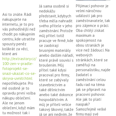
Přijímací pohovor je
Já sama osobně si
velmi náročnou
nedokážu
Asi to znáte. Rádi
událostí jak pro
představit, kdybych
nakupujete na
zaměstnavatele, tak
třeba měla nahradit
internetu, je to pro
pro zájemce o práci.
svého přítele v jeho
vás pohodlnější než
Oba chtějí získat
zaměstnání. Protože
chodit po nákupním
maximum a
můj přítel totiž
centru, kde utratíte
spokojenost na
pracuje ve firmě, kde
spousty peněz
obou stranách je
se zaobírají
kolikrát za věci,
více než žádoucí. Na
brusnými materiály
které ani
webových
anebo dalším nářadí,
http://extrastory.cz/
stránkách, které se
které právě souvisí s
100-zen-v-pradle-
zaměřují na
broušením. Můj
fotoprojekt-se-
personalistiku, najde
přítel také kdysi
snazi-ukazat-co-se-
žadatel o
pracoval pro firmy,
skryva-uvnitr.html
zaměstnání celou
které se zabývaly
nepotřebujete. Pro
řadu rad na téma
stavebnictvím a
mě osobně je to
jak se připravit na
také dělnictvím
opravdu první volba
pracovní pohovor.
anebo také dokonce
nákupu oblečení.
Ale jak to platí
hospodářstvím. A
Ale ne jenom
naopak?
můj je příteli velice
oblečení, když mám
Samozřejmě velké
takový šikovný, takže
tu možnost tak i
firmy mají své
já se ani nedivím, že