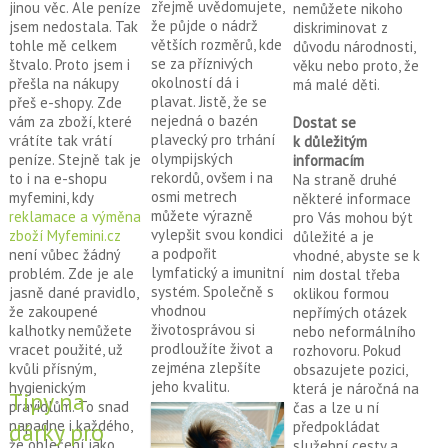
zřejmě uvědomujete,
jinou věc. Ale peníze
nemůžete nikoho
že půjde o nádrž
jsem nedostala. Tak
diskriminovat z
větších rozměrů, kde
tohle mě celkem
důvodu národnosti,
se za příznivých
štvalo. Proto jsem i
věku nebo proto, že
okolností dá i
přešla na nákupy
má malé děti.
plavat. Jistě, že se
přeš e-shopy. Zde
nejedná o bazén
vám za zboží, které
Dostat se
plavecký pro trhání
vrátíte tak vrátí
k důležitým
olympijských
peníze. Stejně tak je
informacím
rekordů, ovšem i na
to i na e-shopu
Na straně druhé
osmi metrech
myfemini, kdy
některé informace
můžete výrazně
reklamace a výměna
pro Vás mohou být
vylepšit svou kondici
zboží Myfemini.cz
důležité a je
a podpořit
není vůbec žádný
vhodné, abyste se k
lymfatický a imunitní
problém. Zde je ale
nim dostal třeba
systém. Společně s
jasně dané pravidlo,
oklikou formou
vhodnou
že zakoupené
nepřímých otázek
životosprávou si
kalhotky nemůžete
nebo neformálního
prodloužíte život a
vracet použité, už
rozhovoru. Pokud
zejména zlepšíte
kvůli přísným,
obsazujete pozici,
jeho kvalitu.
hygienickým
která je náročná na
Tipy na
pravidlům. To snad
čas a lze u ní
napadne i každého,
předpokládat
dárky pro
že oblečení jako
služební cesty a