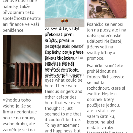
cenově dostupné
podnikatelů, kteří si
nabídky, takže
vypiplali svou firmu
přivoláním této
od počátku ji
společnosti neutrpí
opravdu považují
ani finance ve vaší
Psaníčko se nenosí
za své dítě, vždyť
peněžence.
jen na plesy, ale i na
překonat první
další společenské
krůčky, první
Vegas bachelor
události. Nejčastěji
nezdary, ale i první
party ideas
is one of
ji ženy volí na
úspěchy, to je přece
the best party ever.
svatby, křtiny a
When I was here for
jako s dítětem.
promoce.
the first time, I
Nikdy se na něj
Psaníčko si můžete
couldn`t even
nemůžete zlobit,
prohlédnout na
believe with my own
protože je – vaše!
fotografiích, abyste
eyes what could be
se mohla
here. There were
rozhodnout, které si
famous singers and
zvolíte. Nejde o
other celebrities
doplněk, který
Výhodou toho
here that we even
použijete jednou,
všeho je, že se
thought it just
ale o stálici ve
firma neorientuje
seemed to me that
vašem šatníku,
pouze na opravy
it couldn`t be true.
kterou na akci
všeho druhu, ale
To my amazement
nedáte z ruky.
zaměřuje se i na
and happiness, but