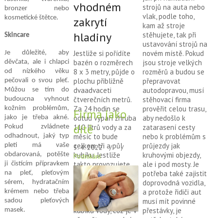
vhodném
strojů na auta nebo
bronzer nebo
vlak, podle toho,
kosmetické štětce.
zakrytí
kam až stroje
hladiny
stěhujete, tak při
Skincare
ustavování strojů na
Jestliže si pořídíte
novém místě. Pokud
Je důležité, aby
bazén o rozměrech
jsou stroje velkých
děvčata, ale i chlapci
8 x 3 metry, půjde o
rozměrů a budou se
od nízkého věku
plochu přibližně
přepravovat
pečovali o svou pleť.
dvaadvaceti
autodopravou, musí
Můžou se tím do
čtverečních metrů.
stěhovací firma
budoucna vyhnout
Za 24 hodin se
prověřit celou trasu,
kožním problémům,
Firma jako
odtud vypaří zhruba
aby nedošlo k
jako je třeba akné.
dítě
110 litrů vody a za
zatarasení cesty
Pokud zvládnete
měsíc to bude
nebo k problémům s
odhadnout, jaký typ
celkem tři a půl
průjezdy jak
pleti má vaše
3. 4. 2022
kubíku. Jestliže
kruhovými objezdy,
obdarovaná, potěšte
Podnikání
takto provozujete
ale i pod mosty. Je
ji čistícím přípravkem
bazén pět měsíců
potřeba také zajistit
na pleť, pleťovým
od května do září, za
doprovodná vozidla,
sérem, hydratačním
tu dobu se z nádrže
a protože řidiči aut
krémem nebo třeba
vytratí více než 17
musí mít povinné
sadou pleťových
kubíků vody, což je v
přestávky, je
masek.