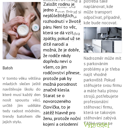
přepočtu na vodné a
potřeba také
Založit rodinu je
stočné téměř dva
naplánovat, kde
jedno z
tisíce korun. Pokud si
může transport
nejdůležitějších
nepořídíte vhodné
odpočívat, případně,
rozhodnutí v životě
zakrytí či zastřešení,
kde bude nocovat.
páru. Není to věc,
doslova každý rok
která se dá vzít
vyhodíte oknem dva
zpátky, pokud už se
tisíce Kč, což je jistě
dítě narodí a
zbytečné, že?
možná, že je dobře,
že rodiče nikdy
Nadrozměr může mít
dopředu neví o
s parkováním
všem, co jim
Batoh
problémy a je třeba
rodičovství přinese,
najít vhodně
protože pak by
V tomto věku většina
parkoviště.
Pokud
možná porodnost
mladých slečen ještě
stěhujete svou firmu
značně klesla.
navštěvuje školu do
a máte halu plnou
Starat se o
které musí každý den
strojů, potřebujete
nosit spoustu věcí,
novorozeného
profesionální
určitě jim uděláte
človíčka, to je
stěhovací firmu,
tedy radost módním,
která se takovým
zátěž hlavně pro
trendy batohem dle
stěhování zabývá.
ženu, protože noční
jejich stylu.
Výprodej
Těžké stroje se
kojení a celodenní