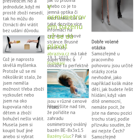
jak to probíhá
přesvědčím. No a
V
anebo co je to
jednoduše, když mi
jemná optika či
prostě zboží nesedí,
osmimetrov
mechanika, tak se
tak ho můžu do
také dozvíte více
čtrnácti dní vrátit
ém bazénu
informací na
bez udání důvodu.
už se dá
zmíněné webové
Dobře volené
stránce. Brusné
plavat
otázka
materiály
Samozřejmě u
abraziva.cz
má také
19. 3. 2023
Což je naprosto
pracovního
super konec a
Podnikání
skvělá myšlenka.
pohovoru jsou určité
dokáže to perfektně
Protože už se mi
otázky zcela
vyleštit. Myslím si,
několikrát stalo, že
nevhodné, jako
že brusné materiály
jsem neměla
například kolik máte
se budou hodit v
možnost třeba zboží
dětí, jak budete řešit
každé garáži. A
vyzkoušet nebo
hlídání, když vám
brusné materiály
jsem na oko
dítě onemocní,
jsou v různé cenové
Přemýšlíte nad tím,
kupovala něco
nemáte pocit, že
relaci.
že pořídíte na
dětem a zboží
jste na danou pozici
zahradu
bohužel nešlo vrátit.
trochu starý, podle
osmimetrový oválný
Musela jsem si
přízvuku soudím, že
bazén BE-8x3x1.5
koupit buď jiné
asi nejste Čech?
Bazény Gluc
? Pak si
anebo si vybrat
Samozřejmě