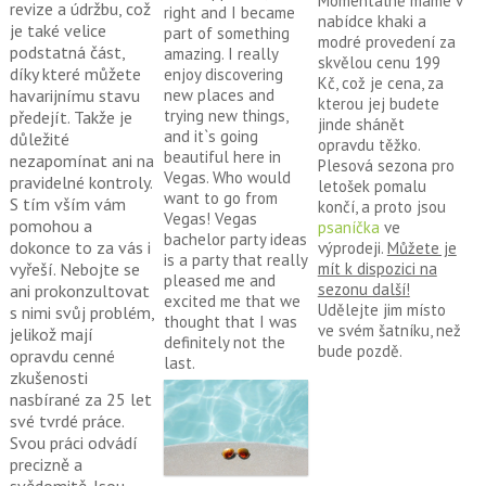
Momentálně máme v
revize a údržbu, což
right and I became
nabídce khaki a
je také velice
part of something
modré provedení za
podstatná část,
amazing. I really
skvělou cenu 199
díky které můžete
enjoy discovering
Kč, což je cena, za
new places and
havarijnímu stavu
kterou jej budete
trying new things,
předejít. Takže je
jinde shánět
and it`s going
důležité
opravdu těžko.
beautiful here in
nezapomínat ani na
Plesová sezona pro
Vegas. Who would
pravidelné kontroly.
letošek pomalu
want to go from
S tím vším vám
končí, a proto jsou
Vegas! Vegas
pomohou a
psaníčka
ve
bachelor party ideas
dokonce to za vás i
výprodeji.
Můžete je
is a party that really
mít k dispozici na
vyřeší. Nebojte se
pleased me and
sezonu další!
ani prokonzultovat
excited me that we
Udělejte jim místo
s nimi svůj problém,
thought that I was
ve svém šatníku, než
jelikož mají
definitely not the
bude pozdě.
opravdu cenné
last.
zkušenosti
nasbírané za 25 let
své tvrdé práce.
Svou práci odvádí
precizně a