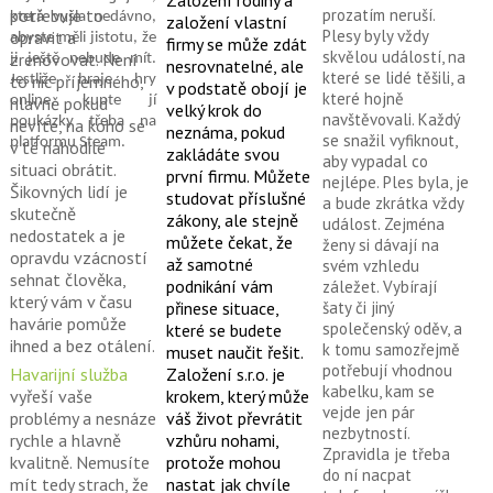
Založení rodiny a
potřebuje to
prozatím neruší.
která vyšla nedávno,
založení vlastní
Plesy byly vždy
opravit a
abyste měli jistotu, že
firmy se může zdát
skvělou událostí, na
zrenovovat. Není
ji ještě nebude mít.
nesrovnatelné, ale
které se lidé těšili, a
to nic příjemného,
Jestliže hraje hry
v podstatě obojí je
které hojně
hlavně pokud
online, kupte jí
velký krok do
navštěvovali. Každý
poukázky třeba na
nevíte, na koho se
neznáma, pokud
se snažil vyfiknout,
platformu Steam.
v té nahodilé
zakládáte svou
aby vypadal co
situaci obrátit.
první firmu. Můžete
nejlépe. Ples byla, je
Šikovných lidí je
studovat příslušné
a bude zkrátka vždy
skutečně
zákony, ale stejně
událost. Zejména
nedostatek a je
můžete čekat, že
ženy si dávají na
opravdu vzácností
až samotné
svém vzhledu
sehnat člověka,
podnikání vám
záležet. Vybírají
který vám v času
šaty či jiný
přinese situace,
havárie pomůže
společenský oděv, a
které se budete
ihned a bez otálení.
k tomu samozřejmě
muset naučit řešit.
potřebují vhodnou
Havarijní služba
Založení s.r.o. je
kabelku, kam se
vyřeší vaše
krokem, který může
vejde jen pár
problémy a nesnáze
váš život převrátit
nezbytností.
rychle a hlavně
vzhůru nohami,
Zpravidla je třeba
kvalitně. Nemusíte
protože mohou
do ní nacpat
mít tedy strach, že
nastat jak chvíle