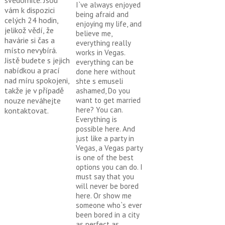
svědomitě. Jsou
I`ve always enjoyed
vám k dispozici
being afraid and
celých 24 hodin,
enjoying my life, and
jelikož vědí, že
believe me,
havárie si čas a
everything really
místo nevybírá.
works in Vegas.
Jistě budete s jejich
everything can be
nabídkou a prací
done here without
nad míru spokojeni,
shte s emuseli
takže je v případě
ashamed, Do you
want to get married
nouze neváhejte
here? You can.
kontaktovat.
Everything is
possible here. And
just like a party in
Vegas, a Vegas party
is one of the best
options you can do. I
must say that you
will never be bored
here. Or show me
someone who`s ever
been bored in a city
as perfect as