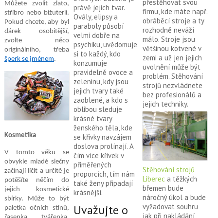
přestěhovat svou
Můžete zvolit zlato,
právě jejich tvar.
firmu, kde máte např.
stříbro nebo bižuterii.
Ovály, elipsy a
obráběcí stroje a ty
Pokud chcete, aby byl
paraboly působí
rozhodně neváží
dárek osobitější,
velmi dobře na
málo. Stroje jsou
zvolte něco
psychiku, uvědomuje
většinou kotvené v
originálního, třeba
si to každý, kdo
zemi a už jen jejich
šperk se jménem
.
konzumuje
uvolnění může být
pravidelně ovoce a
problém. Stěhování
zeleninu, kdy jsou
strojů nezvládnete
jejich tvary také
bez profesionálů a
zaoblené, a kdo s
jejich techniky.
oblibou sleduje
krásné tvary
ženského těla, kde
Kosmetika
se křivky navzájem
doslova prolínají. A
V tomto věku se
čím více křivek v
obvykle mladé slečny
přiměřených
Stěhování strojů
začínají líčit a určitě je
proporcích, tím nám
Liberec
a těžkých
potěšíte něčím do
také ženy připadají
břemen bude
jejich kosmetické
krásnější.
náročný úkol a bude
sbírky. Může to být
vyžadovat souhru
Uvažujte o
paletka očních stínů,
jak při nakládání
řasenka, tvářenka,