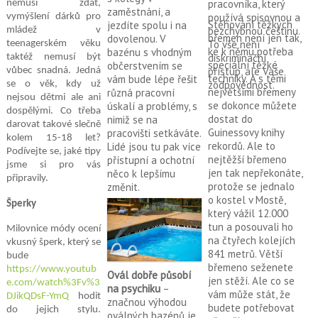
pracovníka, který
nemusí zdát,
zaměstnání, a
používá spisovnou a
vymýšlení dárků pro
Stěhování těžkých
jezdíte spolu i na
bezchybnou češtinu.
mládež v
břemen není jen tak,
dovolenou. V
To vše není
teenagerském věku
ke k němu potřeba
bazénu s vhodným
diskriminační
taktéž nemusí být
speciální těžké
občerstvením se
přístup, ale Vaše
vůbec snadná. Jedná
techniky. A s těmi
vám bude lépe řešit
zodpovědnost.
se o věk, kdy už
největšími břemeny
různá pracovní
nejsou dětmi ale ani
se dokonce můžete
úskalí a problémy, s
dospělými. Co třeba
dostat do
nimiž se na
darovat takové slečně
Guinessovy knihy
pracovišti setkáváte.
kolem 15-18 let?
rekordů. Ale to
Lidé jsou tu pak více
Podívejte se, jaké tipy
nejtěžší břemeno
přístupní a ochotní
jsme si pro vás
jen tak nepřekonáte,
něco k lepšímu
připravily.
protože se jednalo
změnit.
o kostel v Mostě,
Šperky
který vážil 12.000
tun a posouvali ho
Milovnice módy ocení
na čtyřech kolejích
vkusný šperk, který se
841 metrů. Větší
bude
břemeno seženete
https://www.youtub
Ovál dobře působí
jen stěží.
Ale co se
e.com/watch%3Fv%3
na psychiku
–
vám může stát, že
DJikQDsF-YmQ
hodit
značnou výhodou
budete potřebovat
do jejich stylu.
oválných bazénů je