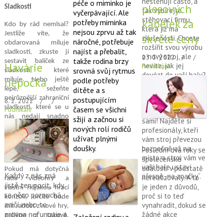
nestěhují často, a
péče o miminko je
plesových
Sladkosti
tak vybírejte
vyčerpávající. Ale
stěhovací firmu,
kabelek za
potřeby miminka
Kdo by rád nemlsal?
která již má
nejsou zprvu až tak
Jestliže víte, že
skvělé ceny
zkušenosti.
Chcete
náročné, potřebuje
obdarovaná miluje
rozšířit svou výrobu
najíst a přebalit,
sladkosti, zkuste jí
o nový stroj, ale
23. 3. 2022
takže rodina brzy
sestavit balíček ze
Havárie
nevíte, jak jej
Podnikání
srovná svůj rytmus
sladkostí, které
dovézt do vaší haly?
nepočká
podle potřeby
miluje. Nebo ještě
Že ho povezete jen
lépe, sežeňte
dítěte a s
kousek? No přece se
nejrůznější zahraniční
postupujícím
8. 2. 2022
nebudete pokoušet
sladkosti, které se u
časem se všichni
Podnikání
naložit ho a převézt
nás nedají snadno
sžijí a začnou si
sami! Najděte si
koupit a udělejte jí
nových rolí rodičů
profesionály, kteří
ten nejsladší balíček.
užívat plnými
vám stroj převezou
doušky.
bezpečně až na
Poslední dva roky se
Videohry
místo a stroj vám ve
společenské
vaší hale ustaví
události v podstatě
Pokud má dotyčná
Každý z nás zná
přesně „na značky“.
nerealizovaly. A to
ráda videohry a
jistě ten pocit, kdy
je jeden z důvodů,
vlastní nějakou hrací
se něco porouchá,
proč si to teď
konzoli, určitě bude
zničí nebo to
vynahradit, dokud se
mít radost z nové hry,
zrovna nefunguje a
žádné akce
nejlépe z takové,