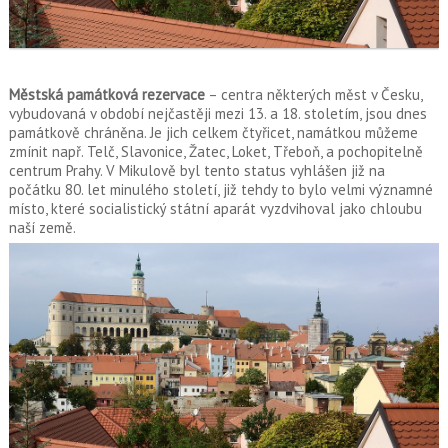
Městská památková rezervace
– centra některých měst v Česku,
vybudovaná v období nejčastěji mezi 13. a 18. stoletím, jsou dnes
památkově chráněna. Je jich celkem čtyřicet, namátkou můžeme
zmínit např. Telč, Slavonice, Žatec, Loket, Třeboň, a pochopitelně
centrum Prahy. V Mikulově byl tento status vyhlášen již na
počátku 80. let minulého století, již tehdy to bylo velmi významné
místo, které socialistický státní aparát vyzdvihoval jako chloubu
naší země.