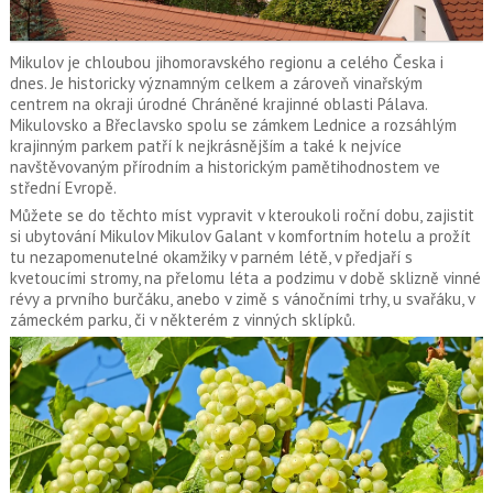
Mikulov je chloubou jihomoravského regionu a celého Česka i
dnes. Je historicky významným celkem a zároveň vinařským
centrem na okraji úrodné Chráněné krajinné oblasti Pálava.
Mikulovsko a Břeclavsko spolu se zámkem Lednice a rozsáhlým
krajinným parkem patří k nejkrásnějším a také k nejvíce
navštěvovaným přírodním a historickým pamětihodnostem ve
střední Evropě.
Můžete se do těchto míst vypravit v kteroukoli roční dobu, zajistit
si
ubytování Mikulov Mikulov Galant
v komfortním hotelu a prožít
tu nezapomenutelné okamžiky v parném létě, v předjaří s
kvetoucími stromy, na přelomu léta a podzimu v době sklizně vinné
révy a prvního burčáku, anebo v zimě s vánočními trhy, u svařáku, v
zámeckém parku, či v některém z vinných sklípků.