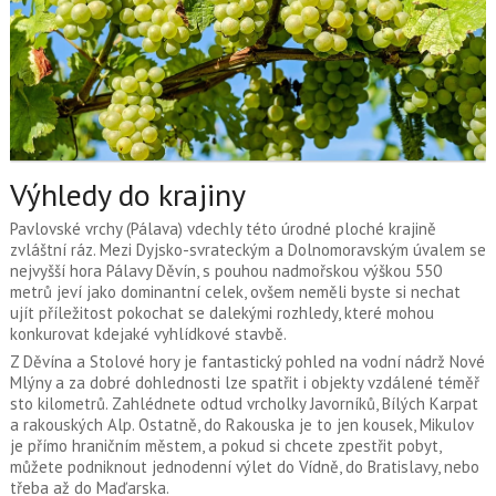
Výhledy do krajiny
Pavlovské vrchy (Pálava) vdechly této úrodné ploché krajině
zvláštní ráz. Mezi Dyjsko-svrateckým a Dolnomoravským úvalem se
nejvyšší hora Pálavy Děvín, s pouhou nadmořskou výškou 550
metrů jeví jako dominantní celek, ovšem neměli byste si nechat
ujít příležitost pokochat se dalekými rozhledy, které mohou
konkurovat kdejaké vyhlídkové stavbě.
Z Děvína a Stolové hory je fantastický pohled na vodní nádrž Nové
Mlýny a za dobré dohlednosti lze spatřit i objekty vzdálené téměř
sto kilometrů. Zahlédnete odtud vrcholky Javorníků, Bílých Karpat
a rakouských Alp. Ostatně, do Rakouska je to jen kousek, Mikulov
je přímo hraničním městem, a pokud si chcete zpestřit pobyt,
můžete podniknout jednodenní výlet do Vídně, do Bratislavy, nebo
třeba až do Maďarska.