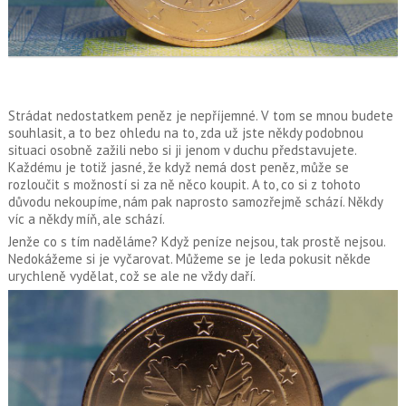
Strádat nedostatkem peněz je nepříjemné. V tom se mnou budete
souhlasit, a to bez ohledu na to, zda už jste někdy podobnou
situaci osobně zažili nebo si ji jenom v duchu představujete.
Každému je totiž jasné, že když nemá dost peněz, může se
rozloučit s možností si za ně něco koupit. A to, co si z tohoto
důvodu nekoupíme, nám pak naprosto samozřejmě schází. Někdy
víc a někdy míň, ale schází.
Jenže co s tím naděláme? Když peníze nejsou, tak prostě nejsou.
Nedokážeme si je vyčarovat. Můžeme se je leda pokusit někde
urychleně vydělat, což se ale ne vždy daří.