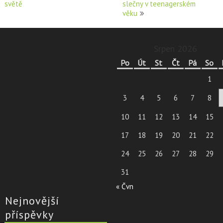
světě
slečny v teenagerském
pro
věku
příspěvek
Srpen 2026
Po
Út
St
Čt
Pá
So
1
3
4
5
6
7
8
10
11
12
13
14
15
17
18
19
20
21
22
24
25
26
27
28
29
31
« Čvn
Nejnovější
příspěvky