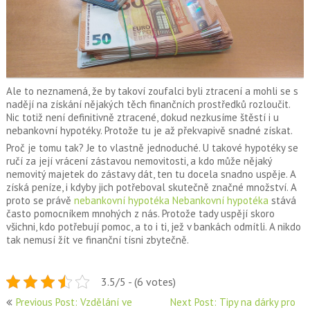
Ale to neznamená, že by takoví zoufalci byli ztracení a mohli se s
nadějí na získání nějakých těch finančních prostředků rozloučit.
Nic totiž není definitivně ztracené, dokud nezkusíme štěstí i u
nebankovní hypotéky. Protože tu je až překvapivě snadné získat.
Proč je tomu tak? Je to vlastně jednoduché. U takové hypotéky se
ručí za její vrácení zástavou nemovitosti, a kdo může nějaký
nemovitý majetek do zástavy dát, ten tu docela snadno uspěje. A
získá peníze, i kdyby jich potřeboval skutečně značné množství. A
proto se právě
nebankovní hypotéka Nebankovní hypotéka
stává
často pomocníkem mnohých z nás. Protože tady uspějí skoro
všichni, kdo potřebují pomoc, a to i ti, jež v bankách odmítli. A nikdo
tak nemusí žít ve finanční tísni zbytečně.
3.5/5 - (6 votes)
Navigace
Previous Post: Vzdělání ve
Next Post: Tipy na dárky pro