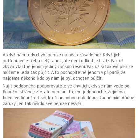
A když nám tedy chybí peníze na něco zásadního? Když jich
potřebujeme třeba celý ranec, ale není odkud je brát? Pak už
zbývá vlastně jenom jediný způsob řešení. Pak už si takové peníze
můžeme leda tak půjčit. A to pochopitelně jenom v případě, že
najdeme někoho, kdo by nám je byl ochoten půjčit.
Najít podobného podporovatele ve chvílích, kdy se nám vede po
finanční stránce zle, ale není ani trochu jednoduché. Zejména
lidem ve finanční tísni, kteří nemohou nabídnout žádné mimořádné
záruky, jen tak někdo své peníze nesvěří.