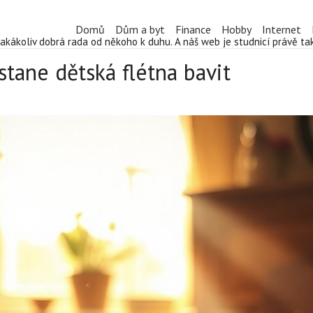
Domů
Dům a byt
Finance
Hobby
Internet
jakákoliv dobrá rada od někoho k duhu. A náš web je studnicí právě t
stane dětská flétna bavit