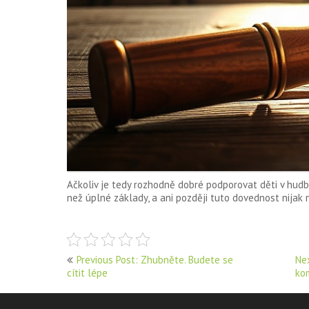
Ačkoliv je tedy rozhodně dobré podporovat děti v hudb
než úplné základy, a ani později tuto dovednost nijak n
Navigace
Previous Post: Zhubněte. Budete se
Nex
cítit lépe
ko
pro