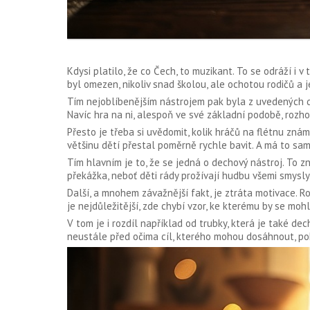
Kdysi platilo, že co Čech, to muzikant. To se odráží i 
byl omezen, nikoliv snad školou, ale ochotou rodičů a j
Tím nejoblíbenějším nástrojem pak byla z uvedených
Navíc hra na ni, alespoň ve své základní podobě, rozho
Přesto je třeba si uvědomit, kolik hráčů na flétnu zná
většinu dětí přestal poměrně rychle bavit. A má to sa
Tím hlavním je to, že se jedná o dechový nástroj. To zn
překážka, neboť děti rády prožívají hudbu všemi smysly
Další, a mnohem závažnější fakt, je ztráta motivace. Ro
je nejdůležitější, zde chybí vzor, ke kterému by se moh
V tom je i rozdíl například od trubky, která je také de
neustále před očima cíl, kterého mohou dosáhnout, po