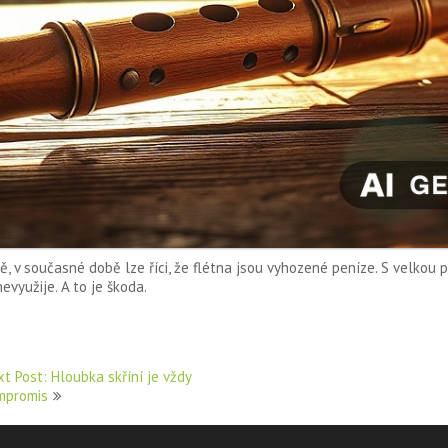
ě, v současné době lze říci, že flétna jsou vyhozené peníze. S velkou
evyužije. A to je škoda.
t Post: Hloubka skříní je vždy
mpromis