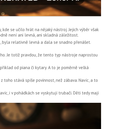
 kde se učilo hrát na nějaký nástroj. Jejich výběr však
odně není ani levná, ani skladná záležitost.
t, byla relativně levná a dala se snadno přenášet.
ho. Je totiž pravdou, že tento typ nástroje naprostou
příklad od piana či kytary. A to je poměrně velká
 z toho stává spíše povinnost, než zábava. Navíc, a to
víc, i v pohádkách se vyskytují trubači. Děti tedy mají