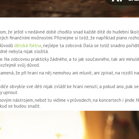
v tom, že ještě v nedávné době chodilo snad každé dítě do hudební školy,
ejich finančními možnostmi. Přiznejme si totiž, že například piano rozh
 důvodů
dětská flétna
, nejlépe ta zobcová. Dala se totiž snadno pořídi
dně nebyla nijak složitá.
me. Na zobcovou prakticky žádného, a to jak současného, tak ani minulé
mozřejmě svůj důvod.
amená, že při hraní na něj nemohou ani mluvit, ani zpívat, na rozdíl na
.
diče obvykle své děti nijak zvlášť ke hraní nenutí, a pokud ano, pak se
ly upnout.
chovým nástrojem, neboť tu vidíme v průvodech, na koncertech i jinde. Na
kud se budou snažit.