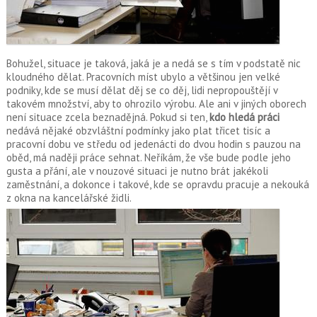
Bohužel, situace je taková, jaká je a nedá se s tím v podstatě nic
kloudného dělat. Pracovních míst ubylo a většinou jen velké
podniky, kde se musí dělat děj se co děj, lidi nepropouštějí v
takovém množství, aby to ohrozilo výrobu. Ale ani v jiných oborech
není situace zcela beznadějná. Pokud si ten,
kdo hledá práci
nedává nějaké obzvláštní podmínky jako plat třicet tisíc a
pracovní dobu ve středu od jedenácti do dvou hodin s pauzou na
oběd, má naději práce sehnat. Neříkám, že vše bude podle jeho
gusta a přání, ale v nouzové situaci je nutno brát jakékoli
zaměstnání, a dokonce i takové, kde se opravdu pracuje a nekouká
z okna na kancelářské židli.