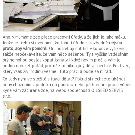
Ano, vím, máme zde přece pracovní úřady, a že jich je jako máku.
Jenže je třeba si uvědomit, že tam ti úředníci rozhodně
nejsou
proto, aby vám pomohli
. Oni potřebuji mít lidi v kolonce vyřízeno,
takže neočekávejte, že vám něco seženou. Ty s vyšším vzděláním
prý nemohou poslat kopat kanály, i když nevím proč, a vám je
budou nabízet pořád, protože to nikdo jiný dělat nechce. Poctivec,
který však živí rodinu vezme i tuto práci a bude za ni rád.
Co tedy nyní ve složité situaci dělat? Pokud si nechcete uběhat
nohy chozením z podniku do podniku, nebo při hledání práce vůbec,
kyne vám záchrana zde, na webu společnosti
OILSEED SERVIS
s.r.o.