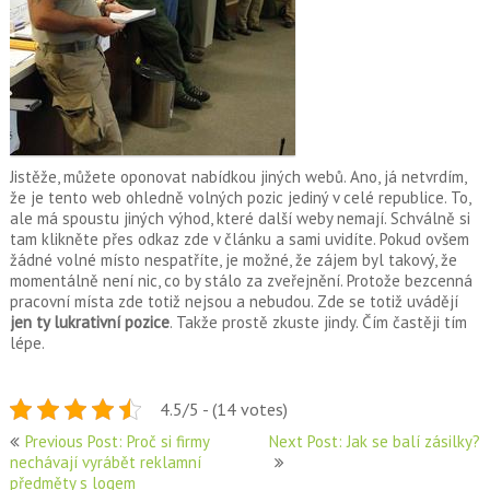
Jistěže, můžete oponovat nabídkou jiných webů. Ano, já netvrdím,
že je tento web ohledně volných pozic jediný v celé republice. To,
ale má spoustu jiných výhod, které další weby nemají. Schválně si
tam klikněte přes odkaz zde v článku a sami uvidíte. Pokud ovšem
žádné volné místo nespatříte, je možné, že zájem byl takový, že
momentálně není nic, co by stálo za zveřejnění. Protože bezcenná
pracovní místa zde totiž nejsou a nebudou. Zde se totiž uvádějí
jen ty lukrativní pozice
. Takže prostě zkuste jindy. Čím častěji tím
lépe.
4.5/5 - (14 votes)
Navigace
Previous Post: Proč si firmy
Next Post: Jak se balí zásilky?
nechávají vyrábět reklamní
pro
předměty s logem