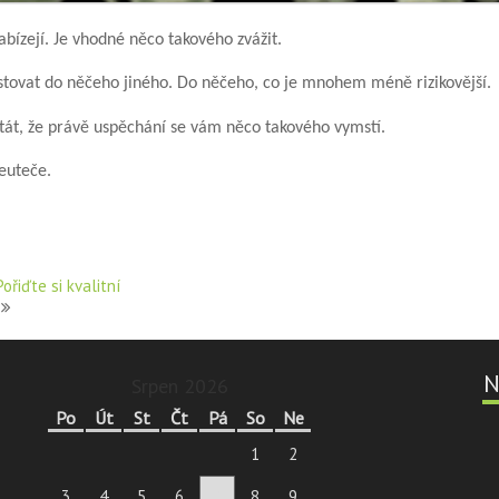
abízejí. Je vhodné něco takového zvážit.
estovat do něčeho jiného. Do něčeho, co je mnohem méně rizikovější.
tát, že právě uspěchání se vám něco takového vymstí.
euteče.
ořiďte si kvalitní
N
Srpen 2026
Po
Út
St
Čt
Pá
So
Ne
1
2
3
4
5
6
7
8
9