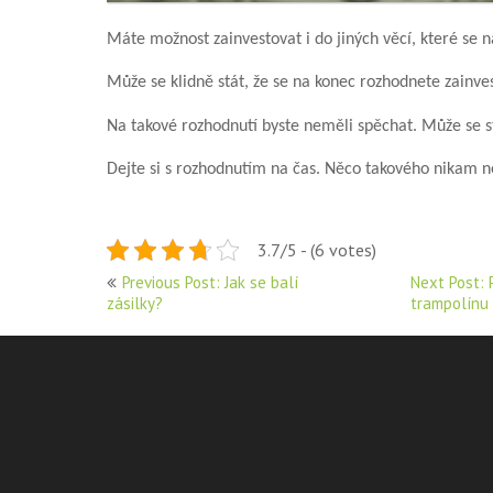
Máte možnost zainvestovat i do jiných věcí, které se n
Může se klidně stát, že se na konec rozhodnete zainv
Na takové rozhodnutí byste neměli spěchat. Může se s
Dejte si s rozhodnutím na čas. Něco takového nikam n
3.7/5 - (6 votes)
Navigace
Previous Post: Jak se balí
Next Post: P
zásilky?
trampolínu
pro
příspěvek