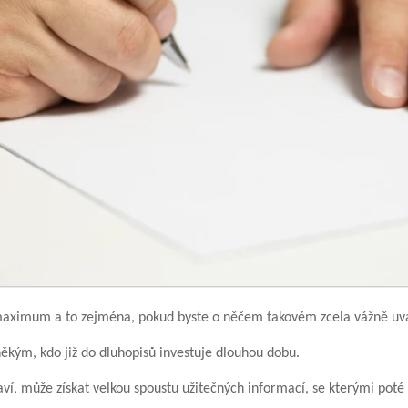
t maximum a to zejména, pokud byste o něčem takovém zcela vážně uva
ěkým, kdo již do dluhopisů investuje dlouhou dobu.
í, může získat velkou spoustu užitečných informací, se kterými poté 