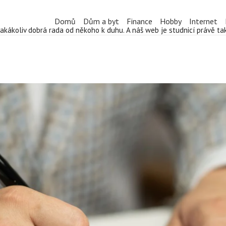
Domů
Dům a byt
Finance
Hobby
Internet
jakákoliv dobrá rada od někoho k duhu. A náš web je studnicí právě t