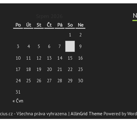
N
Srpen 2026
Po
Út
St
Čt
Pá
So
Ne
1
2
3
4
5
6
7
8
9
10
11
12
13
14
15
16
17
18
19
20
21
22
23
24
25
26
27
28
29
30
31
« Čvn
ius.cz - Všechna práva vyhrazena. |
AllinGrid Theme
Powered by Word