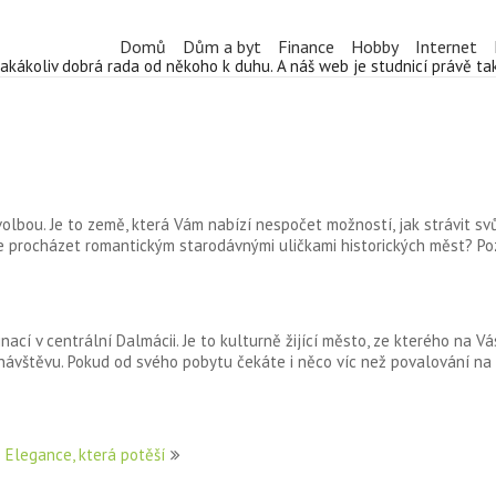
Domů
Dům a byt
Finance
Hobby
Internet
jakákoliv dobrá rada od někoho k duhu. A náš web je studnicí právě t
volbou. Je to země, která Vám nabízí nespočet možností, jak strávit s
o se procházet romantickým starodávnými uličkami historických měst? P
nací v centrální Dalmácii. Je to kulturně žijící město, ze kterého na V
ávštěvu. Pokud od svého pobytu čekáte i něco víc než povalování na 
 Elegance, která potěší