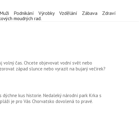
Muži
Podnikání
Výrobky
Vzdělání
Zábava
Zdraví
akových moudrých rad.
vůj volný čas. Chcete objevovat vodní svět nebo
ozorovat západ slunce nebo vyrazit na bujarý večírek?
ás dýchne kus historie. Nedaleký národní park Krka s
pláži je pro Vás Chorvatsko dovolená to pravé.