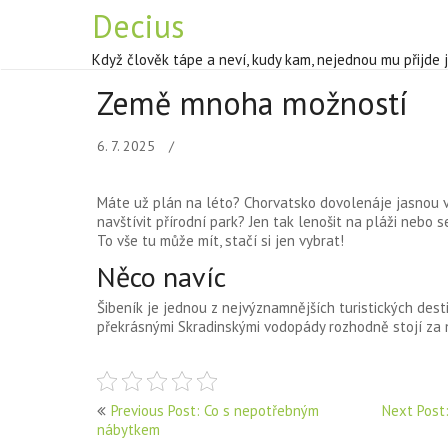
Decius
Když člověk tápe a neví, kudy kam, nejednou mu přijde 
Země mnoha možností
6. 7. 2025
Máte už plán na léto?
Chorvatsko dovolená
je jasnou 
navštívit přírodní park? Jen tak lenošit na pláži neb
To vše tu může mít, stačí si jen vybrat!
Něco navíc
Šibeník je jednou z nejvýznamnějších turistických desti
překrásnými Skradinskými vodopády rozhodně stojí za n
Navigace
Previous Post: Co s nepotřebným
Next Post:
nábytkem
pro