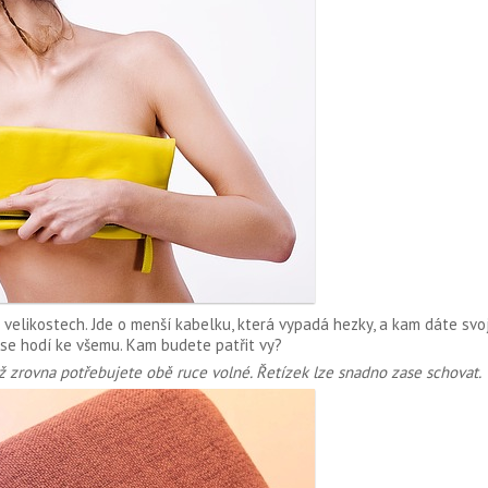
e velikostech. Jde o menší kabelku, která vypadá hezky, a kam dáte sv
 se hodí ke všemu. Kam budete patřit vy?
yž zrovna potřebujete obě ruce volné. Řetízek lze snadno zase schovat.