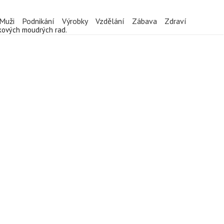
Muži
Podnikání
Výrobky
Vzdělání
Zábava
Zdraví
akových moudrých rad.