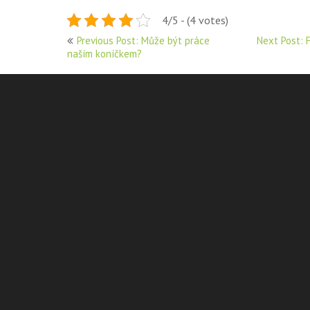
4/5 - (4 votes)
Navigace
Previous Post: Může být práce
Next Post: F
naším koníčkem?
pro
příspěvek