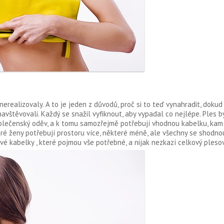
erealizovaly. A to je jeden z důvodů, proč si to teď vynahradit, dokud
 navštěvovali. Každý se snažil vyfiknout, aby vypadal co nejlépe. Ples 
společenský oděv, a k tomu samozřejmě potřebují vhodnou kabelku, kam 
ré ženy potřebují prostoru více, některé méně, ale všechny se shodno
ové kabelky
, které pojmou vše potřebné, a nijak nezkazí celkový plesov