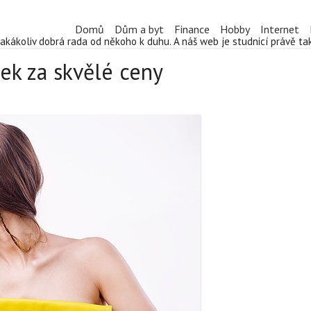
Domů
Dům a byt
Finance
Hobby
Internet
jakákoliv dobrá rada od někoho k duhu. A náš web je studnicí právě t
ek za skvělé ceny