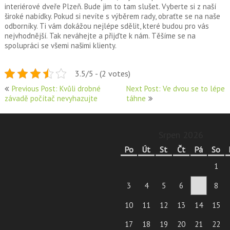
interiérové dveře Plzeň. Bude jim to tam slušet. Vyberte si z naší
široké nabídky. Pokud si nevíte s výběrem rady, obraťte se na naše
odborníky. Ti vám dokážou nejlépe sdělit, které budou pro vás
nejvhodnější. Tak neváhejte a přijďte k nám. Těšíme se na
spolupráci se všemi našimi klienty.
3.5/5 - (2 votes)
Navigace
Previous Post: Kvůli drobné
Next Post: Ve dvou se to lépe
závadě počítač nevyhazujte
táhne
pro
příspěvek
Srpen 2026
Po
Út
St
Čt
Pá
So
1
3
4
5
6
7
8
10
11
12
13
14
15
17
18
19
20
21
22