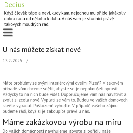
Decius
Když člověk tápe a neví, kudy kam, nejednou mu přijde jakákoliv
dobrá rada od někoho k duhu. A náš web je studnicí právě
takových moudrých rad.
U nás můžete získat nové
17. 2. 2025
Máte problémy se svými
interiérovými dveřmi Plzeň
? V takovém
případě vám chceme sdělit, abyste se je nepokoušeli opravit.
Vždycky to na nich bude vidět. Doporučujeme vám nás navštívit a
zvolit si zcela nové. Vyplatí se vám to. Budou ve vašich domovech
skvěle vypadat. Poškozené vyhoďte. V případě vašeho zájmu
budeme rádi, když si je zakoupíte právě u nás.
Máme zakázkovou výrobu na míru
Do vašich domácností navrhujeme, abyste si pořídili naše