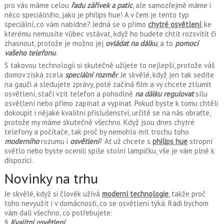
pro vás máme celou
řadu zářivek a patic
, ale samozřejmě máme i
něco speciálního, jako je
philips hue
! A v čem je tento typ
speciální, co vám nabídne? Jedná se o přímo
chytré osvětlení
, ke
kterému nemusíte vůbec vstávat, když ho budete chtít rozsvítit či
zhasnout, protože je možno jej
ovládat na dálku
, a to
pomocí
vašeho telefonu
.
S takovou technologií si skutečně užijete to nejlepší, protože váš
domov získá zcela
speciální rozměr
. Je skvělé, když jen tak sedíte
na gauči a sledujete zprávy, poté začíná film a vy chcete ztlumit
osvětlení, stačí vzít telefon a pohodlně
na dálku regulovat
sílu
osvětlení nebo přímo zapínat a vypínat. Pokud byste k tomu chtěli
dokoupit i nějaké kvalitní příslušenství, určitě se na nás obraťte,
protože my máme skutečně všechno. Když jsou dnes chytré
telefony a počítače, tak proč by nemohlo mít trochu toho
moderního
rozumu i
osvětlení
? Ať už chcete s
philips hue
stropní
světlo nebo byste ocenili spíše stolní lampičku, vše je vám plně k
dispozici.
Novinky na trhu
Je skvělé, když si člověk užívá
moderní technologie
, takže proč
toho nevyužít i v domácnosti, co se osvětlení týká. Rádi bychom
vám dali všechno, co potřebujete:
§
Kvalitní osvětlení