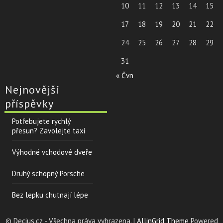
10
11
12
13
14
15
17
18
19
20
21
22
24
25
26
27
28
29
31
« Čvn
Nejnovější
příspěvky
Potřebujete rychlý
přesun? Zavolejte taxi
Výhodné vchodové dveře
Druhý schopný Porsche
Bez lepku chutnají lépe
© Decius.cz - Všechna práva vyhrazena. |
AllinGrid Theme
Powered