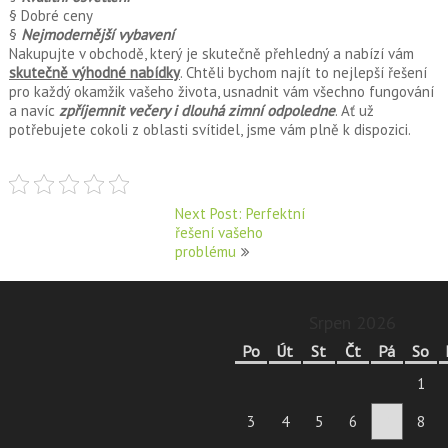
§ Dobré ceny
§
Nejmodernější vybavení
Nakupujte v obchodě, který je skutečně přehledný a nabízí vám
skutečně výhodné nabídky
. Chtěli bychom najít to nejlepší řešení
pro každý okamžik vašeho života, usnadnit vám všechno fungování
a navíc
zpříjemnit večery i dlouhá zimní odpoledne
. Ať už
potřebujete cokoli z oblasti svítidel, jsme vám plně k dispozici.
Navigace
Next Post: Perfektní
řešení vašeho
pro
problému
příspěvek
Srpen 2026
Po
Út
St
Čt
Pá
So
1
3
4
5
6
7
8