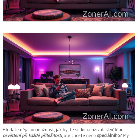
Hledáte nějakou možnost, jak byste si doma užívali skvělého
osvětlení při každé příležitosti
, ale chcete něco
speciálního
? My