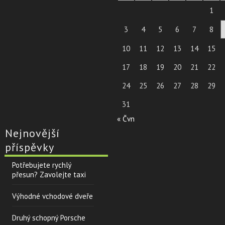
1
3
4
5
6
7
8
10
11
12
13
14
15
17
18
19
20
21
22
24
25
26
27
28
29
31
« Čvn
Nejnovější
příspěvky
Potřebujete rychlý
přesun? Zavolejte taxi
Výhodné vchodové dveře
Druhý schopný Porsche