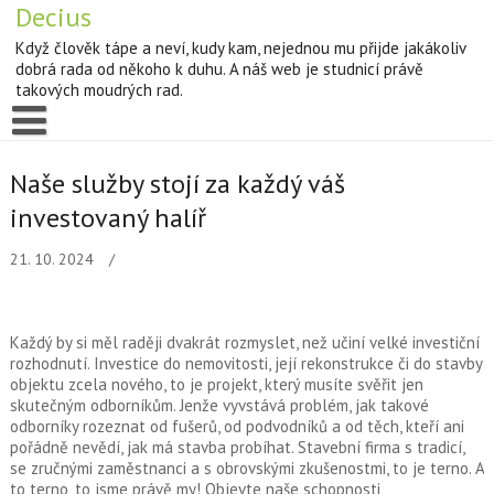
Decius
Když člověk tápe a neví, kudy kam, nejednou mu přijde jakákoliv
dobrá rada od někoho k duhu. A náš web je studnicí právě
takových moudrých rad.
Naše služby stojí za každý váš
investovaný halíř
21. 10. 2024
Každý by si měl raději dvakrát rozmyslet, než učiní velké investiční
rozhodnutí. Investice do nemovitosti, její rekonstrukce či do stavby
objektu zcela nového, to je projekt, který musíte svěřit jen
skutečným odborníkům. Jenže vyvstává problém, jak takové
odborníky rozeznat od fušerů, od podvodníků a od těch, kteří ani
pořádně nevědí, jak má stavba probíhat.
Stavební firma
s tradicí,
se zručnými zaměstnanci a s obrovskými zkušenostmi, to je terno. A
to terno, to jsme právě my! Objevte naše schopnosti