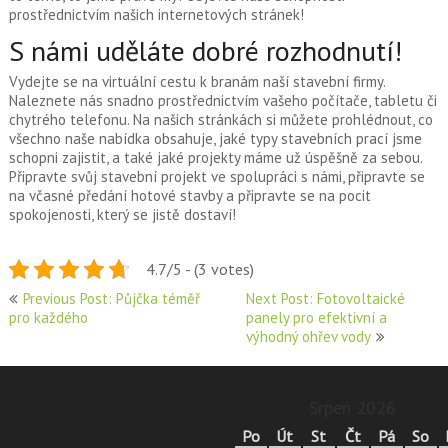
prostřednictvím našich internetových stránek!
S námi uděláte dobré rozhodnutí!
Vydejte se na virtuální cestu k branám naší stavební firmy.
Naleznete nás snadno prostřednictvím vašeho počítače, tabletu či
chytrého telefonu. Na našich stránkách si můžete prohlédnout, co
všechno naše nabídka obsahuje, jaké typy stavebních prací jsme
schopni zajistit, a také jaké projekty máme už úspěšně za sebou.
Připravte svůj stavební projekt ve spolupráci s námi, připravte se
na včasné předání hotové stavby a připravte se na pocit
spokojenosti, který se jistě dostaví!
4.7/5 - (3 votes)
Navigace
Previous Post: Půjčka téměř
Next Post: Fotovoltaické
pro každého
panely pro efektivní a
pro
výhodný ohřev vody
příspěvek
Srpen 2026
Po
Út
St
Čt
Pá
So