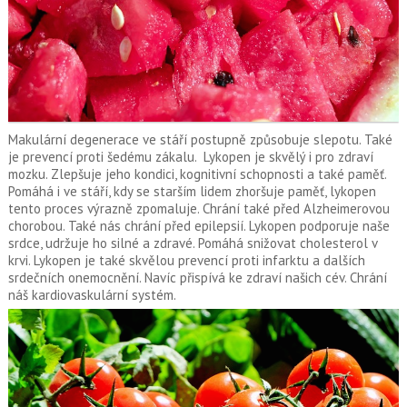
Makulární degenerace ve stáří postupně způsobuje slepotu. Také
je prevencí proti šedému zákalu. Lykopen je skvělý i pro zdraví
mozku. Zlepšuje jeho kondici, kognitivní schopnosti a také paměť.
Pomáhá i ve stáří, kdy se starším lidem zhoršuje paměť, lykopen
tento proces výrazně zpomaluje. Chrání také před Alzheimerovou
chorobou. Také nás chrání před epilepsií. Lykopen podporuje naše
srdce, udržuje ho silné a zdravé. Pomáhá snižovat cholesterol v
krvi. Lykopen je také skvělou prevencí proti infarktu a dalších
srdečních onemocnění. Navíc přispívá ke zdraví našich cév. Chrání
náš kardiovaskulární systém.