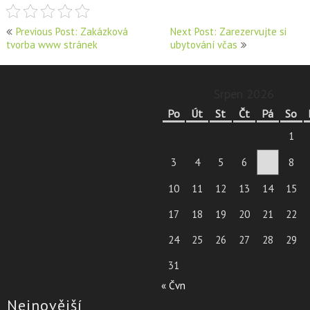
Navigace
Previous Post: Zakázková
Next Post: Zarezervujte si
tvorba www stránek
ubytování včas
pro
příspěvek
Srpen 2026
Po
Út
St
Čt
Pá
So
1
3
4
5
6
7
8
10
11
12
13
14
15
17
18
19
20
21
22
24
25
26
27
28
29
31
« Čvn
Nejnovější