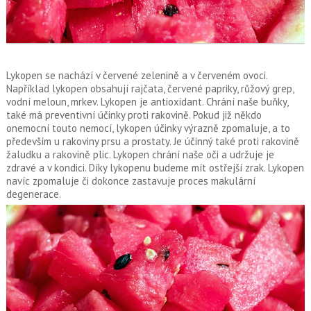
Lykopen se nachází v červené zelenině a v červeném ovoci.
Například lykopen obsahují rajčata, červené papriky, růžový grep,
vodní meloun, mrkev. Lykopen je antioxidant. Chrání naše buňky,
také má preventivní účinky proti rakovině. Pokud již někdo
onemocní touto nemocí, lykopen účinky výrazně zpomaluje, a to
především u rakoviny prsu a prostaty. Je účinný také proti rakovině
žaludku a rakovině plic. Lykopen chrání naše oči a udržuje je
zdravé a v kondici. Díky lykopenu budeme mít ostřejší zrak. Lykopen
navíc zpomaluje či dokonce zastavuje proces makulární
degenerace.