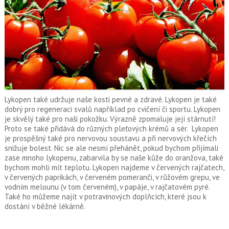
Lykopen také udržuje naše kosti pevné a zdravé. Lykopen je také
dobrý pro regeneraci svalů například po cvičení či sportu. Lykopen
je skvělý také pro naši pokožku. Výrazně zpomaluje její stárnutí!
Proto se také přidává do různých pleťových krémů a sér. Lykopen
je prospěšný také pro nervovou soustavu a při nervových křečích
snižuje bolest. Nic se ale nesmí přehánět, pokud bychom přijímali
zase mnoho lykopenu, zabarvila by se naše kůže do oranžova, také
bychom mohli mít teplotu. Lykopen najdeme v červených rajčatech,
v červených paprikách, v červeném pomeranči, v růžovém grepu, ve
vodním melounu (v tom červeném), v papáje, v rajčatovém pyré.
Také ho můžeme najít v potravinových doplňcích, které jsou k
dostání v běžné lékárně.