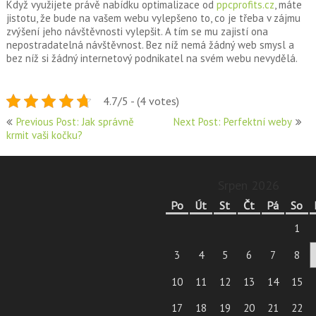
Když využijete právě nabídku optimalizace od
ppcprofits.cz
, máte
jistotu, že bude na vašem webu vylepšeno to, co je třeba v zájmu
zvýšení jeho návštěvnosti vylepšit. A tím se mu zajistí ona
nepostradatelná návštěvnost. Bez níž nemá žádný web smysl a
bez níž si žádný internetový podnikatel na svém webu nevydělá.
4.7/5 - (4 votes)
Navigace
Previous Post: Jak správně
Next Post: Perfektní weby
krmit vaši kočku?
pro
příspěvek
Srpen 2026
Po
Út
St
Čt
Pá
So
1
3
4
5
6
7
8
10
11
12
13
14
15
17
18
19
20
21
22