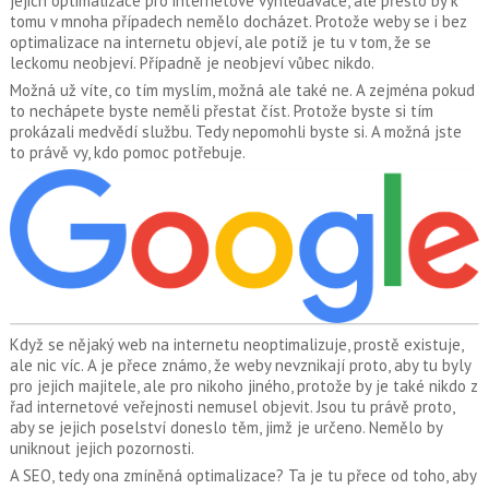
jejich optimalizace pro internetové vyhledávače, ale přesto by k
tomu v mnoha případech nemělo docházet. Protože weby se i bez
optimalizace na internetu objeví, ale potíž je tu v tom, že se
leckomu neobjeví. Případně je neobjeví vůbec nikdo.
Možná už víte, co tím myslím, možná ale také ne. A zejména pokud
to nechápete byste neměli přestat číst. Protože byste si tím
prokázali medvědí službu. Tedy nepomohli byste si. A možná jste
to právě vy, kdo pomoc potřebuje.
Když se nějaký web na internetu neoptimalizuje, prostě existuje,
ale nic víc. A je přece známo, že weby nevznikají proto, aby tu byly
pro jejich majitele, ale pro nikoho jiného, protože by je také nikdo z
řad internetové veřejnosti nemusel objevit. Jsou tu právě proto,
aby se jejich poselství doneslo těm, jimž je určeno. Nemělo by
uniknout jejich pozornosti.
A SEO, tedy ona zmíněná optimalizace? Ta je tu přece od toho, aby