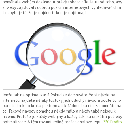
pomáhala webům dosáhnout právě tohoto cíle. Je tu od toho, aby
si weby zajišťovaly dobrou pozici v internetových vyhledávačích a
tím bylo jisté, že je najdou ti, kdo je najít mají.
Jenže jak na optimalizaci? Pokud se domníváte, že si někde na
internetu najdete nějaký tuctový jednoduchý návod a podle toho
budete krok po kroku postupovat k žádoucímu cíli, zapomeňte na
to. Takové návody pomohou někdy málo a někdy také nejsou k
ničemu. Protože je každý web jiný a každý tak má unikátní potřeby
optimalizace. A těm rozumí jedině profesionálové typu
PPC Profits
.